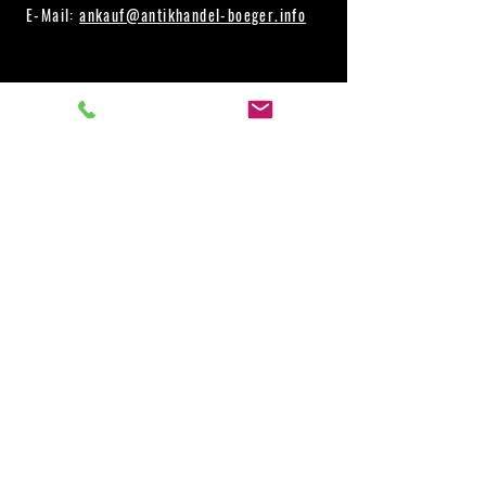
E-Mail:
ankauf@antikhandel-boeger.info
Haushaltsauflösung Rinteln
Haushaltsauflösung Minden
Haushaltsauflösung Porta Westfalica
Haushaltsauflösung Hille
Haushaltsauflösung Lauenau
Haushaltsauflösung Bad Pyrmont
Haushaltsauflösung Schwarmstedt
Haushaltsauflösung Herford
Haushaltsauflösung Lindhorst
Haushaltsauflösung Hildesheim
Antiquitäten Ankauf Rinteln
Antiquitäten Ankauf Bückeburg
Antiquitäten Ankauf Lübbecke
Antiquitäten Ankauf Rahden