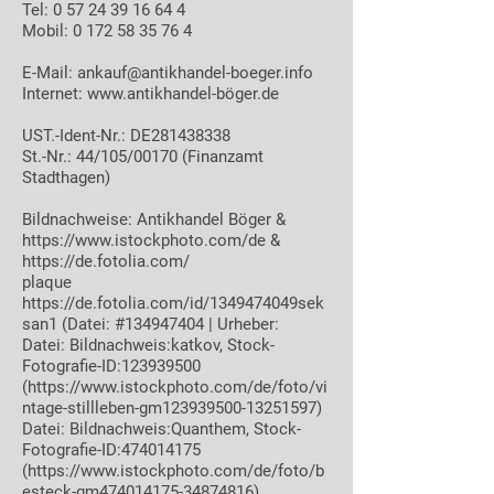
Tel:
0 57 24 39 16 64 4
Mobil: 0 172 58 35 76 4
E-Mail:
ankauf@antikhandel-boeger.info
Internet:
www.antikhandel-b
öger.de
UST.-Ident-Nr.: DE281438338
St.-Nr.: 44/105/00170 (Finanzamt
Stadthagen)
Bildnachweise: Antikhandel Böger &
https://www.istockphoto.com/de
&
https://de.fotolia.com/
plaque
https://de.fotolia.com/id/1349474049sek
san1 (Datei: #134947404 | Urheber:
Datei: Bildnachweis:katkov, Stock-
Fotografie-ID:
123939500
(https://www.istockphoto.com/de/foto/vi
ntage-stillleben-gm123939500-13251597)
Datei: Bildnachweis:Quanthem, Stock-
Fotografie-ID:
474014175
(https://www.istockphoto.com/de/foto/b
esteck-gm474014175-34874816)