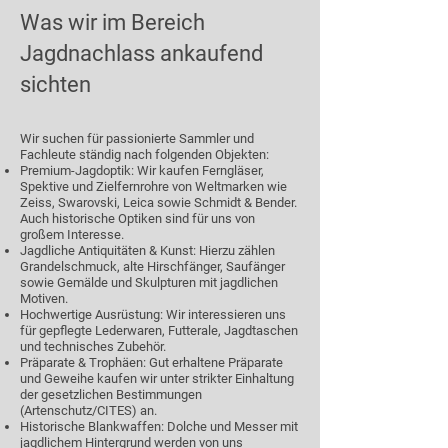
Was wir im Bereich
Jagdnachlass ankaufend
sichten
Wir suchen für passionierte Sammler und
Fachleute ständig nach folgenden Objekten:
Premium-Jagdoptik: Wir kaufen Ferngläser,
Spektive und Zielfernrohre von Weltmarken wie
Zeiss, Swarovski, Leica sowie Schmidt & Bender.
Auch historische Optiken sind für uns von
großem Interesse.
Jagdliche Antiquitäten & Kunst: Hierzu zählen
Grandelschmuck, alte Hirschfänger, Saufänger
sowie Gemälde und Skulpturen mit jagdlichen
Motiven.
Hochwertige Ausrüstung: Wir interessieren uns
für gepflegte Lederwaren, Futterale, Jagdtaschen
und technisches Zubehör.
Präparate & Trophäen: Gut erhaltene Präparate
und Geweihe kaufen wir unter strikter Einhaltung
der gesetzlichen Bestimmungen
(Artenschutz/CITES) an.
Historische Blankwaffen: Dolche und Messer mit
jagdlichem Hintergrund werden von uns