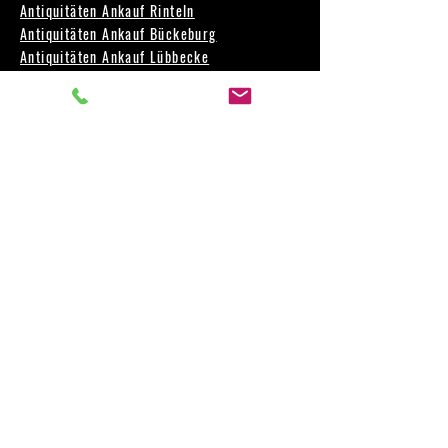
Antiquitäten Ankauf Rinteln
Antiquitäten Ankauf Bückeburg
Antiquitäten Ankauf Lübbecke
Antiquitäten Ankauf Rahden
Antiquitäten Ankauf Preußisch Oldendorf
Antiquitäten Ankauf Bad Salzuflen
Antiquitäten Ankauf Petershagen
Antiquitäten Ankauf Steinhude
Antiquitäten Ankauf Hildeheim
Antiquitäten Ankauf Minden
Antiquitäten Ankauf Hameln
Antiquitäten Ankauf Vlotho
Antiquitäten Ankauf Kirchlengern
Antiquitäten Ankauf Stemwede
Antiquitäten Ankauf Rödinghausen
Antiquitäten Ankauf Porta Westfalica
Antiquitäten Ankauf Nienburg
Antiquitäten Ankauf Salzgitter
Antiquitäten Ankauf Stadthagen