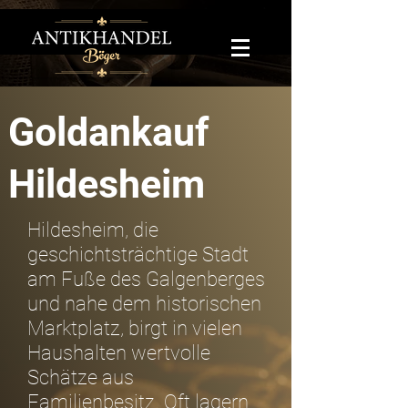
Goldankauf
Hildesheim
Hildesheim, die
geschichtsträchtige Stadt
am Fuße des Galgenberges
und nahe dem historischen
Marktplatz, birgt in vielen
Haushalten wertvolle
Schätze aus
Familienbesitz. Oft lagern