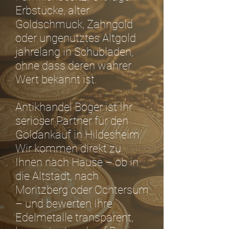
Erbstücke, alter
Goldschmuck, Zahngold
oder ungenutztes Altgold
jahrelang in Schubladen,
ohne dass deren wahrer
Wert bekannt ist.
Antikhandel Böger ist Ihr
seriöser Partner für den
Goldankauf in Hildesheim.
Wir kommen direkt zu
Ihnen nach Hause – ob in
die Altstadt, nach
Moritzberg oder Ochtersum
– und bewerten Ihre
Edelmetalle transparent,