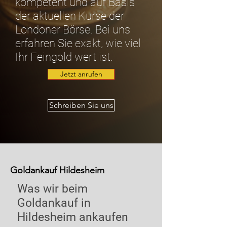
kompetent und auf Basis
der aktuellen Kurse der
Londoner Börse. Bei uns
erfahren Sie exakt, wie viel
Ihr Feingold wert ist.
Jetzt anrufen
Schreiben Sie uns
Goldankauf Hildesheim
Was wir beim
Goldankauf in
Hildesheim ankaufen