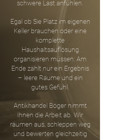
schwere Last anfühlen.
Egal ob Sie Platz im eigenen
Keller brauchen oder eine
komplette
Haushaltsauflösung
organisieren müssen: Am
Ende zählt nur ein Ergebnis
– leere Räume und ein
gutes Gefühl.
Antikhandel Böger nimmt
Ihnen die Arbeit ab. Wir
räumen aus, schleppen weg
und bewerten gleichzeitig