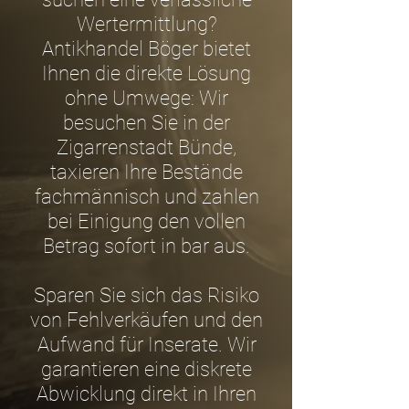
Wertermittlung?
Antikhandel Böger bietet
Ihnen die direkte Lösung
ohne Umwege: Wir
besuchen Sie in der
Zigarrenstadt Bünde,
taxieren Ihre Bestände
fachmännisch und zahlen
bei Einigung den vollen
Betrag sofort in bar aus.
Sparen Sie sich das Risiko
von Fehlverkäufen und den
Aufwand für Inserate. Wir
garantieren eine diskrete
Abwicklung direkt in Ihren