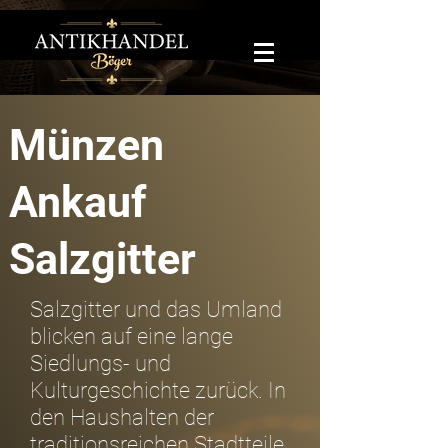
Münzen
Ankauf
Salzgitter
Salzgitter und das Umland
blicken auf eine lange
Siedlungs- und
Kulturgeschichte zurück. In
den Haushalten der
traditionsreichen Stadtteile,