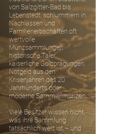
von Salzgitter-Bad bis
Lebenstedt, schlummern in
Nachlässen und
Familienerbschaften oft
wertvolle
Münzsammlungen:
historische Taler,
kaiserliche Goldprägungen,
Notgeld aus den
Krisenjahren des 20.
Jahrhunderts oder
moderne Sammlermünzen.
Viele Besitzer wissen nicht,
was ihre Sammlung
tatsächlich wert ist – und