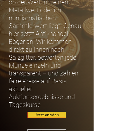
ob der Wert im reinen
Metallwert oder im
numismatischen
Sammlerwert liegt. Genau
hier setzt Antikhandel
Böger an: Wir kommen
direkt zu Ihnen nach
Salzgitter, bewerten jede
Münze einzeln und
transparent – und zahlen
faire Preise auf Basis
aktueller
Auktionsergebnisse und
Tageskurse.
Jetzt anrufen