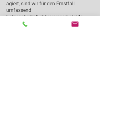
agiert, sind wir für den Ernstfall
umfassend
betriebshaftpflichtversichert. Sollte
beim Transport im Treppenhaus oder
am Gebäude ein Schaden entstehen, ist
dieser vollumfänglich abgesichert und
wird über uns reguliert.