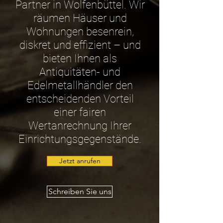
Partner in Wolfenbüttel. Wir
räumen Häuser und
Wohnungen besenrein,
diskret und effizient – und
bieten Ihnen als
Antiquitäten- und
Edelmetallhändler den
entscheidenden Vorteil
einer fairen
Wertanrechnung Ihrer
Einrichtungsgegenstände.
Jetzt anrufen
Schreiben Sie uns