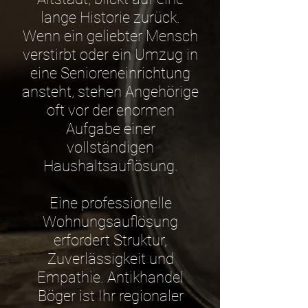
lange Historie zurück.
Wenn ein geliebter Mensch
verstirbt oder ein Umzug in
eine Senioreneinrichtung
ansteht, stehen Angehörige
oft vor der enormen
Aufgabe einer
vollständigen
Haushaltsauflösung.
Eine professionelle
Wohnungsauflösung
erfordert Struktur,
Zuverlässigkeit und
Empathie. Antikhandel
Böger ist Ihr regionaler