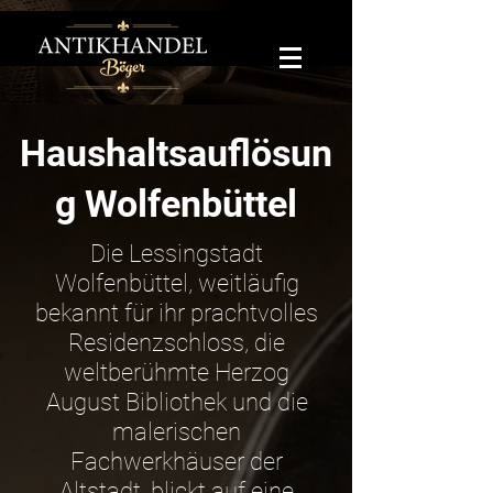
Haushaltsauflösun
g Wolfenbüttel
Die Lessingstadt
Wolfenbüttel, weitläufig
bekannt für ihr prachtvolles
Residenzschloss, die
weltberühmte Herzog
August Bibliothek und die
malerischen
Fachwerkhäuser der
Altstadt, blickt auf eine