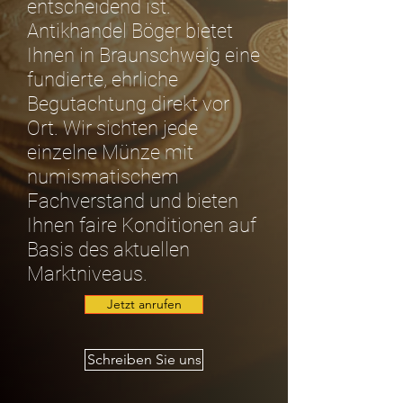
entscheidend ist.
Antikhandel Böger bietet
Ihnen in Braunschweig eine
fundierte, ehrliche
Begutachtung direkt vor
Ort. Wir sichten jede
einzelne Münze mit
numismatischem
Fachverstand und bieten
Ihnen faire Konditionen auf
Basis des aktuellen
Marktniveaus.
Jetzt anrufen
Schreiben Sie uns