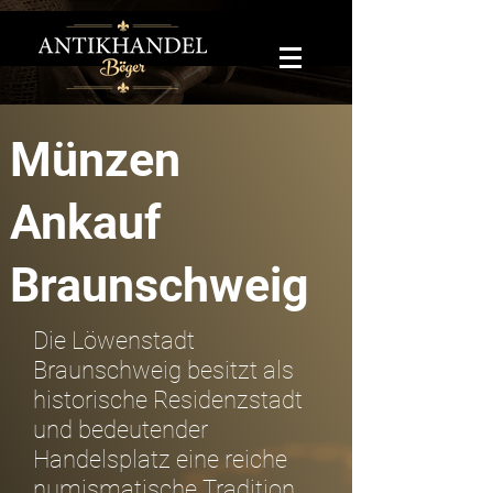
Münzen
Ankauf
Braunschweig
Die Löwenstadt
Braunschweig besitzt als
historische Residenzstadt
und bedeutender
Handelsplatz eine reiche
numismatische Tradition.