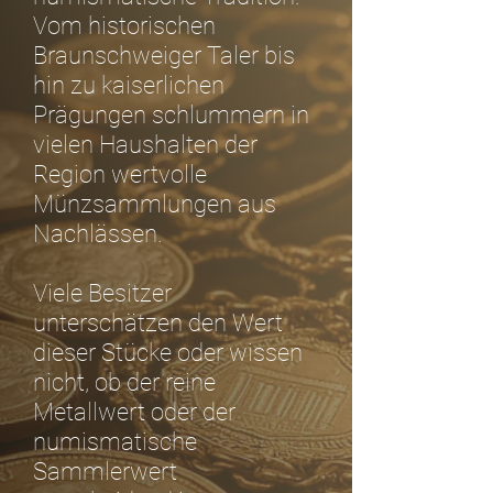
Vom historischen
Braunschweiger Taler bis
hin zu kaiserlichen
Prägungen schlummern in
vielen Haushalten der
Region wertvolle
Münzsammlungen aus
Nachlässen.
Viele Besitzer
unterschätzen den Wert
dieser Stücke oder wissen
nicht, ob der reine
Metallwert oder der
numismatische
Sammlerwert