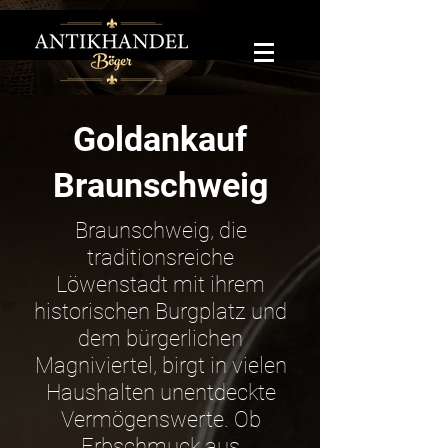
Goldankauf
Braunschweig
Braunschweig, die
traditionsreiche
Löwenstadt mit ihrem
historischen Burgplatz und
dem bürgerlichen
Magniviertel, birgt in vielen
Haushalten unentdeckte
Vermögenswerte. Ob
Erbschmuck aus