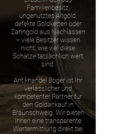
Familienbesitz,
ungenutztes Altgold,
defekte Goldketten oder
Zahngold aus Nachlässen
– viele Besitzer wissen
nicht, wie viel diese
Schätze tatsächlich wert
sind.
Antikhandel Böger ist Ihr
verlässlicher und
kompetenter Partner für
den Goldankauf in
Braunschweig. Wir bieten
Ihnen eine transparente
Wertermittlung direkt bei