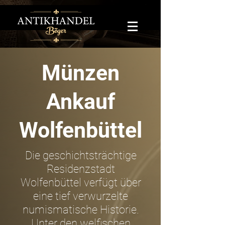
Münzen
Ankauf
Wolfenbüttel
Die geschichtsträchtige
Residenzstadt
Wolfenbüttel verfügt über
eine tief verwurzelte
numismatische Historie.
Unter den welfischen