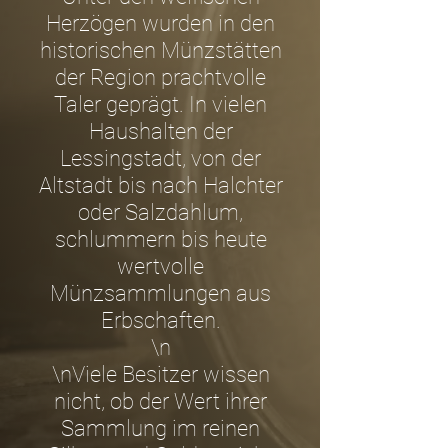
Herzögen wurden in den
historischen Münzstätten
der Region prachtvolle
Taler geprägt. In vielen
Haushalten der
Lessingstadt, von der
Altstadt bis nach Halchter
oder Salzdahlum,
schlummern bis heute
wertvolle
Münzsammlungen aus
Erbschaften.
\n
\nViele Besitzer wissen
nicht, ob der Wert ihrer
Sammlung im reinen