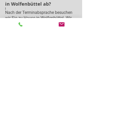
in Wolfenbüttel ab?
|
Nach der Terminabsprache besuchen
wir Sie zu Hause in Wolfenbüttel. Wir
sichten Ihre Münzen in Ihrer Gegenwart,
erklären Ihnen die Besonderheiten der
Stücke und unterbreiten Ihnen ein faires
Kaufangebot. Bei Einigung erhalten Sie
das Geld sofort bar gegen Quittung.