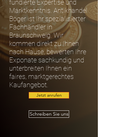
fundierte Expertise und
Marktkenntnis. Antikhandel
Böger ist Ihr spezialisierter
Fachhändler in
Braunschweig. Wir
kommen direkt zu Ihnen
nach Hause, bewerten Ihre
Exponate sachkundig und
unterbreiten Ihnen ein
faires, marktgerechtes
Kaufangebot.
Jetzt anrufen
Schreiben Sie uns