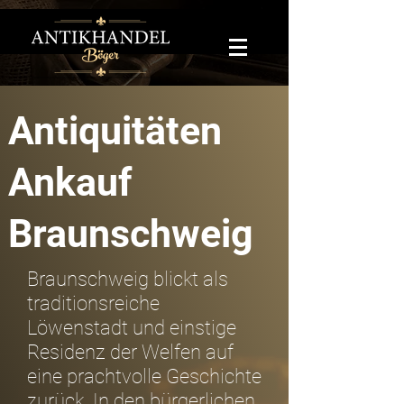
Antiquitäten
Ankauf
Braunschweig
Braunschweig blickt als
traditionsreiche
Löwenstadt und einstige
Residenz der Welfen auf
eine prachtvolle Geschichte
zurück. In den bürgerlichen