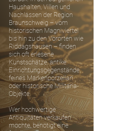
Haushalten, Villen und
Nachlässen der Region
Braunschweig – vom
historischen Magniviertel
bis hin zu den Vororten wie
Riddagshausen – finden
sich oft erlesene
Kunstschätze, antike
Einrichtungsgegenstände,
feines Markenporzellan
oder historische Militaria-
Objekte.
Wer hochwertige
Antiquitäten verkaufen
möchte, benötigt eine